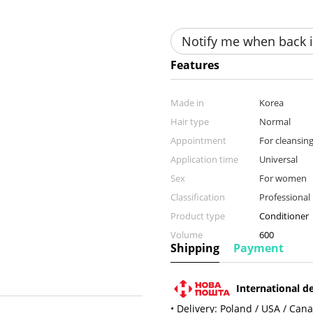
Notify me when back i
Features
Made in
Korea
Hair type
Normal
Appointment
For cleansing
Application time
Universal
Sex
For women
Classification
Professional
Product type
Conditioner
Volume
600
Shipping
Payment
International de
• Delivery: Poland / USA / Can