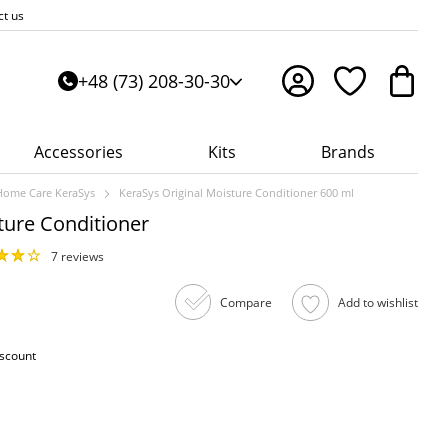
ct us
+48 (73) 208-30-30
Accessories
Kits
Brands
Home Care KeraSys
KeraSys Original Moisture Conditioner 600 ml
ture Conditioner
7 reviews
Compare
Add to wishlist
iscount