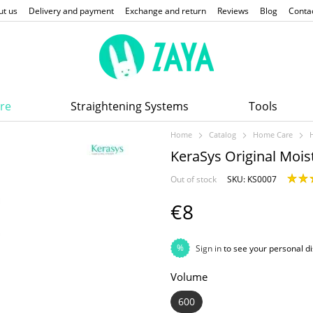
ut us
Delivery and payment
Exchange and return
Reviews
Blog
Conta
re
Straightening Systems
Tools
Home
Catalog
Home Care
KeraSys Original Mois
Out of stock
SKU: KS0007
€8
%
Sign in
to see your personal d
Volume
600