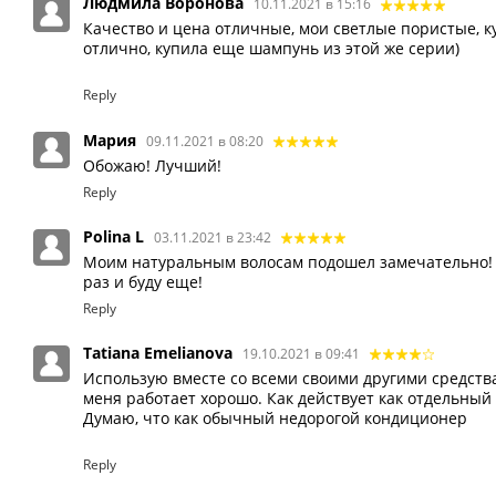
Людмила Воронова
10.11.2021 в 15:16
Качество и цена отличные, мои светлые пористые, 
отлично, купила еще шампунь из этой же серии)
Reply
Мария
09.11.2021 в 08:20
Обожаю! Лучший!
Reply
Polina L
03.11.2021 в 23:42
Моим натуральным волосам подошел замечательно!
раз и буду еще!
Reply
Tatiana Emelianova
19.10.2021 в 09:41
Использую вместе со всеми своими другими средства
меня работает хорошо. Как действует как отдельный
Думаю, что как обычный недорогой кондиционер
Reply