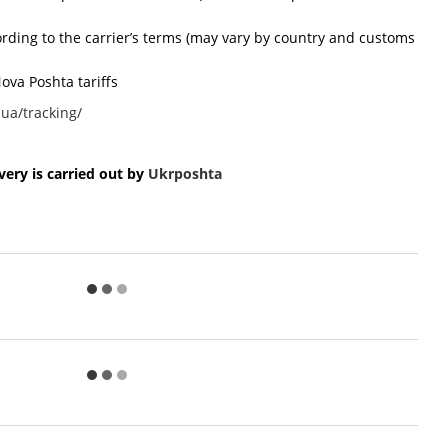
cording to the carrier’s terms (may vary by country and customs
ova Poshta tariffs
ua/tracking/
ery is carried out by
Ukr
poshta